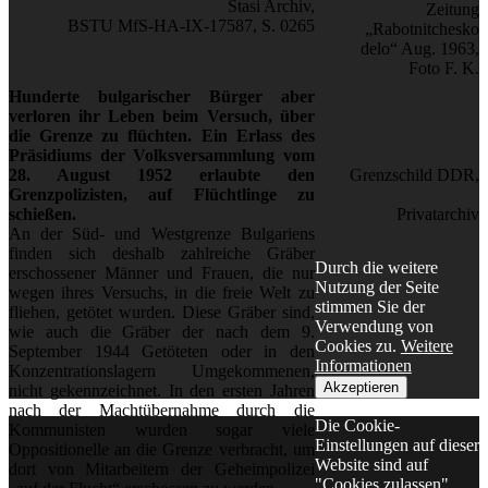
Stasi Archiv,
Zeitung
BSTU MfS-HA-IX-17587, S. 0265
„Rabotnitchesko
delo“ Aug. 1963,
Foto F. K.
Hunderte bulgarischer Bürger aber
verloren ihr Leben beim Versuch, über
die Grenze zu flüchten. Ein Erlass des
Präsidiums der Volksversammlung vom
28. August 1952 erlaubte den
Grenzschild DDR,
Grenzpolizisten, auf Flüchtlinge zu
schießen.
Privatarchiv
An der Süd- und Westgrenze Bulgariens
finden sich deshalb zahlreiche Gräber
Durch die weitere
erschossener Männer und Frauen, die nur
Nutzung der Seite
wegen ihres Versuchs, in die freie Welt zu
stimmen Sie der
fliehen, getötet wurden. Diese Gräber sind,
Verwendung von
wie auch die Gräber der nach dem 9.
Cookies zu.
Weitere
September 1944 Getöteten oder in den
Informationen
Konzentrationslagern Umgekommenen,
Akzeptieren
nicht gekennzeichnet. In den ersten Jahren
nach der Machtübernahme durch die
Die Cookie-
Kommunisten wurden sogar viele
Einstellungen auf dieser
Oppositionelle an die Grenze verbracht, um
Website sind auf
dort von Mitarbeitern der Geheimpolizei
"Cookies zulassen"