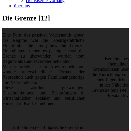
Der Eiserne Vorhang
über uns
Die Grenze [12]
Eine Form des passiven Widerstands gegen
das Regime war die lebensgefährliche
Flucht über die streng bewachte Grenze.
Flüchtlingen, denen es gelang, illegal die
Grenze zu überwinden, wurden vom
Bericht eines
Regime als Landesverräter behandelt.
ehemaligen
Man verurteilte sie in Abwesenheit und
Grenzsoldaten über
wandte unterschiedliche Formen der
die Hinrichtung von
Repression auch gegen Familienangehörige
sieben Jugentlichen
und Verwandte an.
in der Nähe des
Diese wurden gezwungen,
Grenzstreifens 1948
Einschränkungen und Bestrafungen in
Privatarchiv
wirtschaftlicher, sozialer und beruflicher
Hinsicht in Kauf zu nehmen.
Aufnahmen der Bulgarische Grenze im