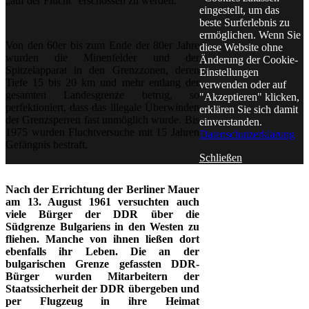
„auf der Flucht“ erschossen zu werden.
eingestellt, um das
beste Surferlebnis zu
ermöglichen. Wenn Sie
Von den 60er bis zum Ende der 80er Jahre
diese Website ohne
wurden die Minenfelder und der
Änderung der Cookie-
Spitzelapparat in den Grenzzonen, deren
Einstellungen
Tiefe 15 bis 20 km und mehr entlang der
verwenden oder auf
gesamten Landesgrenze betrug, so
"Akzeptieren" klicken,
perfektioniert, dass das illegale Überwinden
erklären Sie sich damit
der Grenzsperren fast unmöglich wurde. Bis
einverstanden.
1975 wurden Fluchtversuche mit 15 Jahren
Datenschutzerklärung
Gefängnis bestraft.
Schließen
Nach der Errichtung der Berliner Mauer
am 13. August 1961 versuchten auch
viele Bürger der DDR über die
Südgrenze Bulgariens in den Westen zu
fliehen. Manche von ihnen ließen dort
ebenfalls ihr Leben. Die an der
bulgarischen Grenze gefassten DDR-
Bürger wurden Mitarbeitern der
Staatssicherheit der DDR übergeben und
per Flugzeug in ihre Heimat