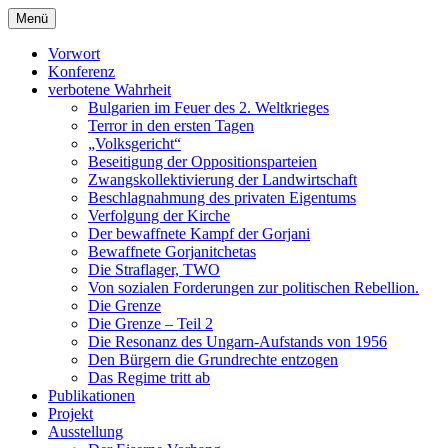
Zum
Menü
Inhalt
verbotene Wahrheit
bulgaria1944-1989.eu
springen
Vorwort
Konferenz
verbotene Wahrheit
Bulgarien im Feuer des 2. Weltkrieges
Terror in den ersten Tagen
„Volksgericht“
Beseitigung der Oppositionsparteien
Zwangskollektivierung der Landwirtschaft
Beschlagnahmung des privaten Eigentums
Verfolgung der Kirche
Der bewaffnete Kampf der Gorjani
Bewaffnete Gorjanitchetas
Die Straflager, TWO
Von sozialen Forderungen zur politischen Rebellion.
Die Grenze
Die Grenze – Teil 2
Die Resonanz des Ungarn-Aufstands von 1956
Den Bürgern die Grundrechte entzogen
Das Regime tritt ab
Publikationen
Projekt
Ausstellung