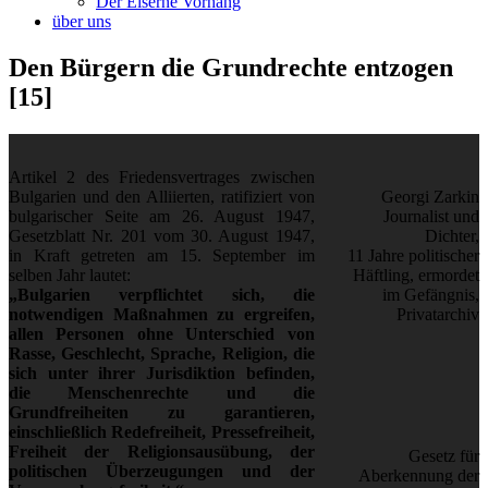
Der Eiserne Vorhang
über uns
Den Bürgern die Grundrechte entzogen
[15]
Artikel 2 des Friedensvertrages zwischen
Bulgarien und den Alliierten, ratifiziert von
Georgi Zarkin
bulgarischer Seite am 26. August 1947,
Journalist und
Gesetzblatt Nr. 201 vom 30. August 1947,
Dichter,
in Kraft getreten am 15. September im
11 Jahre politischer
selben Jahr lautet:
Häftling, ermordet
„Bulgarien verpflichtet sich, die
im Gefängnis,
notwendigеn Maßnahmen zu ergreifen,
Privatarchiv
allen Personen ohne Unterschied von
Rasse, Geschlecht, Sprache, Religion, die
sich unter ihrer Jurisdiktion befinden,
die Menschenrechte und die
Grundfreiheiten zu garantieren,
einschließlich Redefreiheit, Pressefreiheit,
Freiheit der Religionsausübung, der
Gesetz für
politischen Überzeugungen und der
Aberkennung der