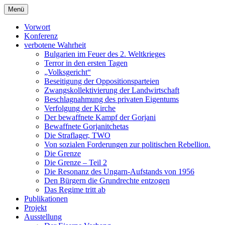
Zum
Menü
Inhalt
verbotene Wahrheit
bulgaria1944-1989.eu
springen
Vorwort
Konferenz
verbotene Wahrheit
Bulgarien im Feuer des 2. Weltkrieges
Terror in den ersten Tagen
„Volksgericht“
Beseitigung der Oppositionsparteien
Zwangskollektivierung der Landwirtschaft
Beschlagnahmung des privaten Eigentums
Verfolgung der Kirche
Der bewaffnete Kampf der Gorjani
Bewaffnete Gorjanitchetas
Die Straflager, TWO
Von sozialen Forderungen zur politischen Rebellion.
Die Grenze
Die Grenze – Teil 2
Die Resonanz des Ungarn-Aufstands von 1956
Den Bürgern die Grundrechte entzogen
Das Regime tritt ab
Publikationen
Projekt
Ausstellung