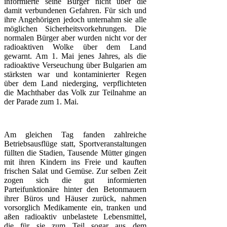
informierte seine Bürger nicht über die
damit verbundenen Gefahren. Für sich und
ihre Angehörigen jedoch unternahm sie alle
möglichen Sicherheitsvorkehrungen. Die
normalen Bürger aber wurden nicht vor der
radioaktiven Wolke über dem Land
gewarnt. Am 1. Mai jenes Jahres, als die
radioaktive Verseuchung über Bulgarien am
stärksten war und kontaminierter Regen
über dem Land niederging, verpflichteten
die Machthaber das Volk zur Teilnahme an
der Parade zum 1. Mai.
Am gleichen Tag fanden zahlreiche
Betriebsausflüge statt, Sportveranstaltungen
füllten die Stadien, Tausende Mütter gingen
mit ihren Kindern ins Freie und kauften
frischen Salat und Gemüse. Zur selben Zeit
zogen sich die gut informierten
Parteifunktionäre hinter den Betonmauern
ihrer Büros und Häuser zurück, nahmen
vorsorglich Medikamente ein, tranken und
aßen radioaktiv unbelastete Lebensmittel,
die für sie zum Teil sogar aus dem