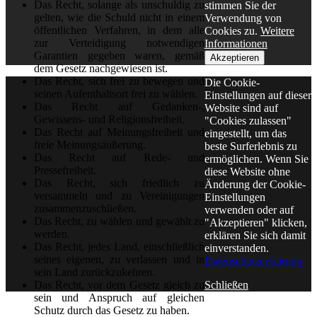
Das Recht, solange als unschuldig zu
stimmen Sie der
gelten, wie die Schuld nicht in einem
Verwendung von
öffentlichen Verfahren, in dem alle
Cookies zu.
Weitere
zur Verteidigung notwendigen
Informationen
Garantien gegeben waren, gemäß
Akzeptieren
dem Gesetz nachgewiesen ist.
Das Recht, sich frei zu bewegen und
Die Cookie-
seinen Aufenthaltsort frei zu wählen.
Einstellungen auf dieser
Das Recht auf Gedanken-,
Website sind auf
Gewissens- und Religionsfreiheit.
"Cookies zulassen"
Das Recht auf Meinungsfreiheit und
eingestellt, um das
freie Meinungsäußerung.
beste Surferlebnis zu
Das Recht auf Rede- und
ermöglichen. Wenn Sie
Pressefreiheit.
diese Website ohne
Das Recht, sich friedlich zu
Änderung der Cookie-
versammeln und zu Vereinigungen
Einstellungen
zusammenzuschließen.
verwenden oder auf
Das Recht, zu wählen und gewählt zu
"Akzeptieren" klicken,
werden.
erklären Sie sich damit
Das Recht, jedes Land, einschließlich
einverstanden.
seines eigenen, zu verlassen und in
Datenschutzerklärung
sein Land zurückzukehren.
Schließen
Das Recht, vor dem Gesetz gleich zu
sein und Anspruch auf gleichen
Schutz durch das Gesetz zu haben.