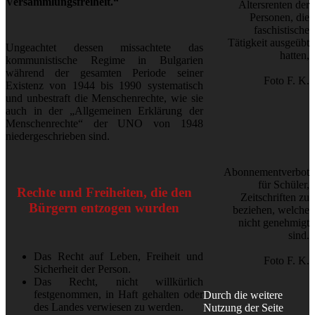
Versammlungsfreiheit.“
Altersrenten der
Personen, die
faschistische
Tätigkeit ausgeübt
Ungeachtet dessen missachtete das
hatten,
kommunistische Regime in Bulgarien
während der gesamten Periode seiner
Foto F. K.
Existenz von 1944 bis 1990 systematisch
und unbestraft die Menschenrechte, wie sie
auch in der „Allgemeinen Erklärung der
Menschenrechte“ der UNO von 1948
niedergeschrieben sind.
Abonnementverbot
für Schüler,
Rechte und Freiheiten, die den
Zeitschriften zu
Bürgern entzogen wurden
beziehen, welche
nicht genehmigt
sind.
Das Recht auf Leben, Freiheit und
Foto F. K.
Sicherheit der Person.
Das Recht, nicht willkürlich
festgenommen, in Haft gehalten oder
Durch die weitere
des Landes verwiesen zu werden.
Nutzung der Seite